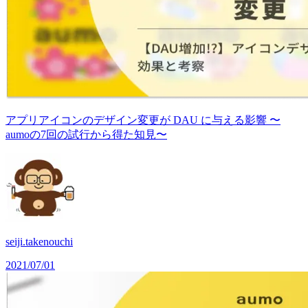
アプリアイコンのデザイン変更が DAU に与える影響 〜
aumoの7回の試行から得た知見〜
seiji.takenouchi
2021/07/01