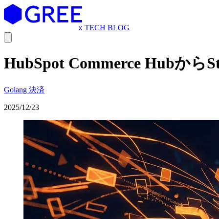
TECH BLOG
HubSpot Commerce Hubか
Golang
決済
2025/12/23