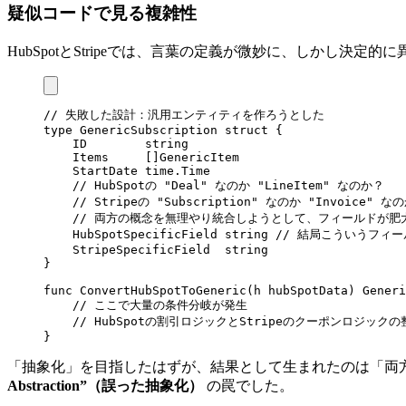
疑似コードで見る複雑性
HubSpotとStripeでは、言葉の定義が微妙に、しかし決定的
// 失敗した設計：汎用エンティティを作ろうとした
type
 GenericSubscription
 struct
 {
    ID
        string
    Items
     []
GenericItem
    StartDate
 time
.
Time
    // HubSpotの "Deal" なのか "LineItem" なのか？
    // Stripeの "Subscription" なのか "Invoice" な
    // 両方の概念を無理やり統合しようとして、フィールドが肥
    HubSpotSpecificField
 string
 // 結局こういうフィ
    StripeSpecificField
  string
}
func
 ConvertHubSpotToGeneric
(
h
 hubSpotData
) 
Generi
    // ここで大量の条件分岐が発生
    // HubSpotの割引ロジックとStripeのクーポンロジッ
}
「抽象化」を目指したはずが、結果として生まれたのは「両
Abstraction”（誤った抽象化）
の罠でした。