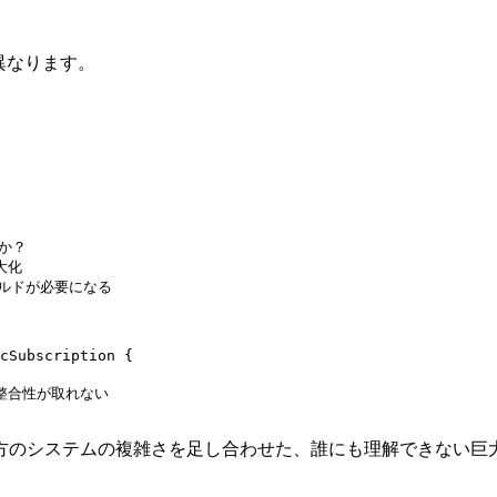
に異なります。
のか？
大化
ールドが必要になる
cSubscription
 {
クの整合性が取れない
方のシステムの複雑さを足し合わせた、誰にも理解できない巨