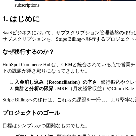
subscriptions
1. はじめに
SaaSビジネスにおいて、サブスクリプション管理基盤の移行は「
サブスクリプションを、Stripe Billingへ移行するプロジェ
なぜ移行するのか？
HubSpot Commerce Hubは、CRMと統合されて
下の課題が浮き彫りになってきました。
入金消し込み（Reconciliation）の辛さ
: 銀行振込や
集計と分析の限界
: MRR（月次経常収益）やChurn 
Stripe Billingへの移行は、これらの課題を一掃し、よ
プロジェクトのゴール
目標はシンプルかつ困難なものでした。