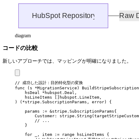
diagram
コードの比較
新しいアプローチでは、マッピングが明確になりました。
// 成功した設計：目的特化型の変換
func
 (
s 
*
MigrationService
) 
BuildStripeSubscription
    hsDeal
 *
hubspot
.
Deal
,
    hsLineItems
 []
hubspot
.
LineItem
,
) (
*
stripe
.
SubscriptionParams
, 
error
) {
    params
 :=
 &
stripe
.
SubscriptionParams
{
        Customer
: 
stripe
.
String
(
targetStripeCustom
        // ...
    }
    for
 _
, 
item
 :=
 range
 hsLineItems
 {