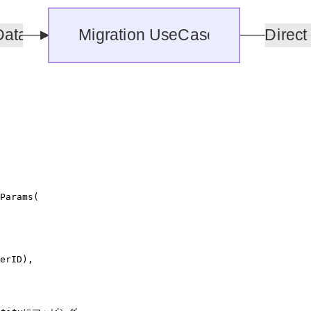
Params
(
erID
),