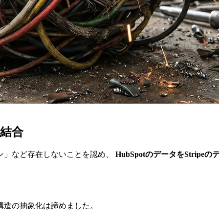
疎結合
ン」など存在しないことを認め、
HubSpotのデータをStri
構造の抽象化は諦めました。