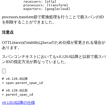
      receivers
:
 [
otlp
]
      processors
:
 [
transform
]
      exporters
:
 [
googlecloud
]
processors.transform節で変換処理を行うことで親スパンのID
を削除することができました。
注意点
OTTL(traces)のstabilityは
のため仕様が変更される場合が
beta
あります。
スパンコンテキストにおいてもv.0.120.0以降と以前で親スパ
ンIDの指定方法が異なっていました。
# v0.120.0以降

> span.parent_span_id

# v0.120.0以前

v0.120.0以降の仕様