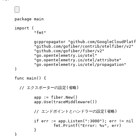
package
 main
import
 (
	"fmt"
  	gcppropagator
 "github.com/GoogleCloudPlatf
	"github.com/gofiber/contrib/otelfiber/v2"
	"github.com/gofiber/fiber/v2"
	"go.opentelemetry.io/otel"
	"go.opentelemetry.io/otel/attribute"
	"go.opentelemetry.io/otel/propagation"
)
func
 main
() {
  // エクスポーターの設定(省略)
	app
 :=
 fiber
.
New
()
	app
.
Use
(
traceMiddleware
())
	// エンドポイントとハンドラーの設定(省略)
	if
 err
 :=
 app
.
Listen
(
":3000"
); 
err
 !=
 nil
 
		fmt
.
Printf
(
"Error: 
%v
"
, 
err
)
	}
}