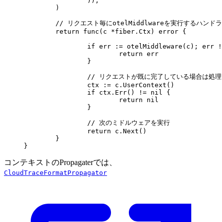
		)),
	)
	// リクエスト毎にotelMiddlwareを実行するハンド
	return
 func
(
c
 *
fiber
.
Ctx
) 
error
 {
		if
 err
 :=
 otelMiddleware
(
c
); 
err
 !
			return
 err
		}
		// リクエストが既に完了している場合は処
		ctx
 :=
 c
.
UserContext
()
		if
 ctx
.
Err
() 
!=
 nil
 {
			return
 nil
		}
		// 次のミドルウェアを実行
		return
 c
.
Next
()
	}
}
コンテキストのPropagaterでは、
CloudTraceFormatPropagator