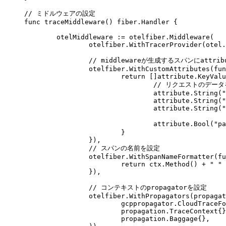
// ミドルウェアの設定
func
 traceMiddleware
() 
fiber
.
Handler
 {
	otelMiddleware
 :=
 otelfiber
.
Middleware
(
		otelfiber
.
WithTracerProvider
(
otel
.
		// middlewareが生成するスパンにattri
		otelfiber
.
WithCustomAttributes
(
fun
			return
 []
attribute
.
KeyValu
				// リクエストのデー
				attribute
.
String
(
"
				attribute
.
String
(
"
				attribute
.
String
(
"
				attribute
.
Bool
(
"pa
			}
		}),
		// スパンの名前を設定
		otelfiber
.
WithSpanNameFormatter
(
fu
			return
 ctx
.
Method
() 
+
 " "
 
		}),
		// コンテキストのpropagatorを設定
		otelfiber
.
WithPropagators
(
propagat
			gcppropagator
.
CloudTraceFo
			propagation
.
TraceContext
{}
			propagation
.
Baggage
{},