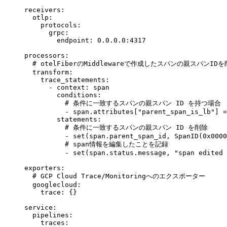
receivers
:
  otlp
:
    protocols
:
      grpc
:
        endpoint
:
 0.0.0.0:4317
processors
:
  # otelFiberのMiddlewareで作成したスパンの親スパンID
  transform
:
    trace_statements
:
      - 
context
:
 span
        conditions
:
          # 条件に一致するスパンの親スパン ID を持つ場合
          - 
span.attributes["parent_span_is_lb"] =
        statements
:
          # 条件に一致するスパンの親スパン ID を削除
          - 
set(span.parent_span_id, SpanID(0x0000
          # span情報を編集したことを記録
          - 
set(span.status.message, "span edited 
exporters
:
  # GCP Cloud Trace/Monitoringへのエクスポーター
  googlecloud
:
    trace
:
 {}
service
:
  pipelines
:
    traces
: